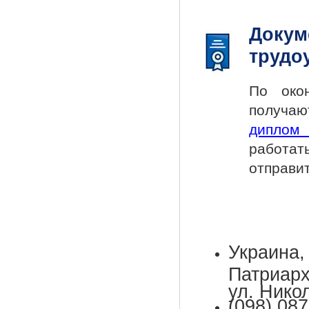
Докум
трудо
По окон
получ
диплом 
работат
отправи
Украин
Патриар
ул. Нико
(098) 087