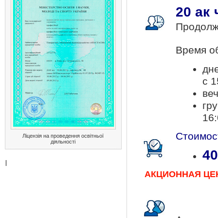
20 ак
Продолжи
Время об
дне
с 1
веч
гр
16:
Стоимос
Ліцензія на проведення освітньої
діяльності
40
АКЦИОННАЯ ЦЕНА!