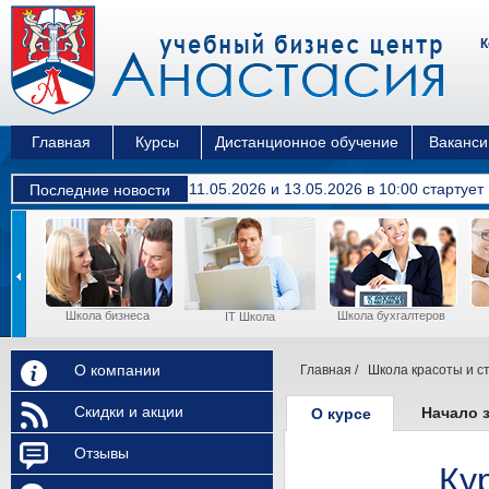
К
Главная
Курсы
Дистанционное обучение
Ваканси
11.05.2026 и 13.05.2026 в 10:00 cтартуе
Последние новости
Школа бизнеса
Школа бухгалтеров
ы
IT Школа
О компании
Главная
/
Школа красоты и с
Скидки и акции
Начало 
О курсе
Отзывы
Ку