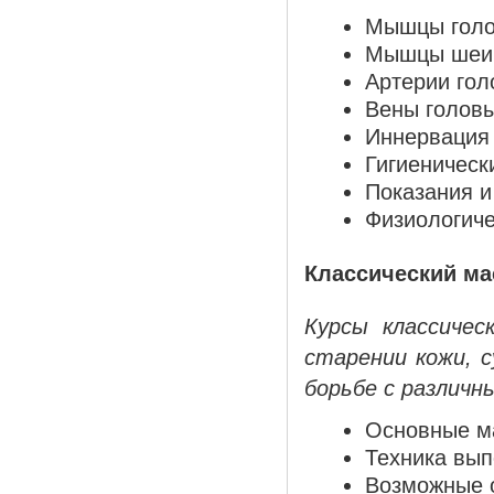
Мышцы голо
Мышцы шеи
Артерии гол
Вены головы
Иннервация 
Гигиеническ
Показания и
Физиологич
Классический ма
Курсы классичес
старении кожи, с
борьбе с различ
Основные м
Техника вып
Возможные 