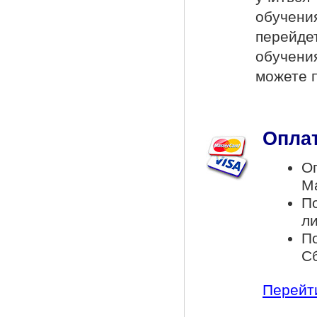
обучени
перейде
обучени
можете 
Оплат
Оп
Ma
П
л
По
С
Перейти