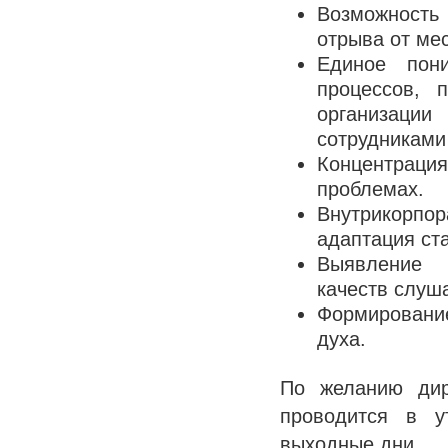
Возможность
отрыва от ме
Единое пони
процессов, 
организ
сотрудниками
Концентраци
проблемах.
Внутрикорпор
адаптация ст
Выявлени
качеств слуш
Формирован
духа.
По желанию дир
проводится в у
выходные дни.