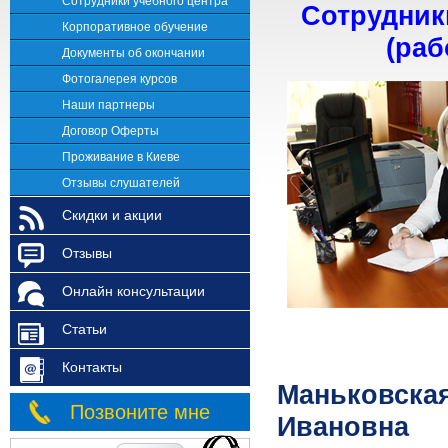
Сотрудники учебного центра
Сотрудник
Корпоративное обучение
(раб
Документы об окончании
Фотогалерея курсов
Наши партнеры
Договор Оферты
Проживание в Киеве
Отзывы слушателей
Скидки и акции
Отзывы
Онлайн консультации
Статьи
Контакты
Маньковска
Позвоните мне
Ивановна