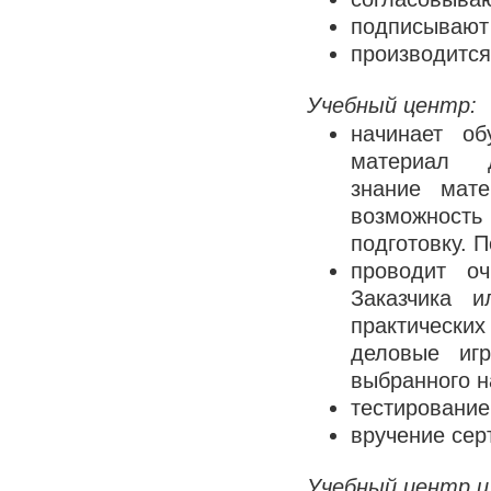
подписывают 
производится
Учебный центр:
начинает об
материал дл
знание мат
возможность
подготовку. 
проводит о
Заказчика и
практически
деловые иг
выбранного н
тестирование
вручение сер
Учебный центр и