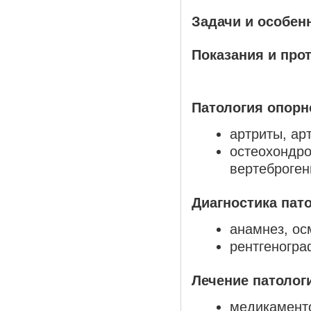
Задачи и особен
Показания и про
Патология опорн
артриты, ар
остеохондро
вертеброген
Диагностика пат
анамнез, ос
рентгеногра
Лечение патолог
медикамент