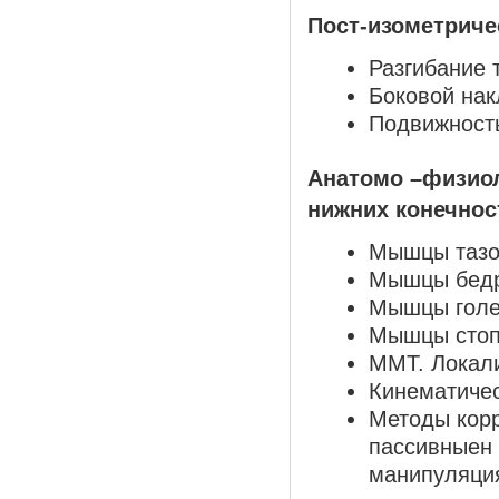
Пост-изометриче
Разгибание 
Боковой нак
Подвижность
Анатомо –физиол
нижних конечнос
Мышцы тазо
Мышцы бед
Мышцы гол
Мышцы стоп
ММТ. Локали
Кинематичес
Методы корр
пассивныен 
манипуляци