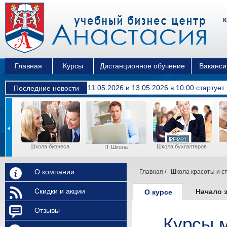
К
Главная
Курсы
Дистанционное обучение
Ваканси
11.05.2026 и 13.05.2026 в 10:00 cтартуе
Последние новости
Школа бизнеса
Школа бухгалтеров
ы
IT Школа
О компании
Главная
/
Школа красоты и с
Скидки и акции
Начало 
О курсе
Отзывы
Курсы 