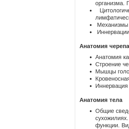
организма. 
Цитологиче
лимфатическ
Механизмы 
Иннервации
Анатомия череп
Анатомия ка
Строение че
Мышцы голо
Кровеносная
Иннервация 
Анатомия тела
Общие сведе
сухожилиях.
функции. Ви