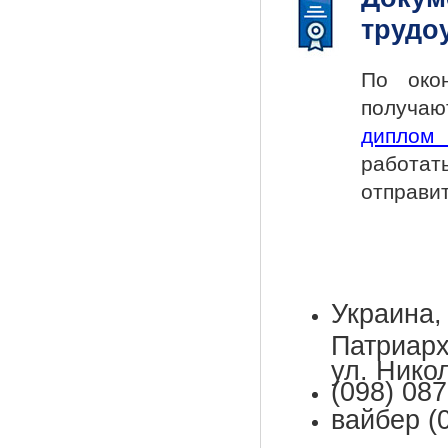
трудо
По окон
получ
диплом 
работат
отправи
Украин
Патриар
ул. Нико
(098) 087
вайбер (