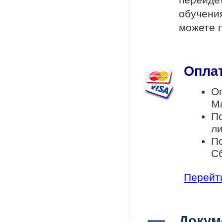
обучени
можете 
Оплат
Оп
Ma
П
л
По
С
Перейти
Докум