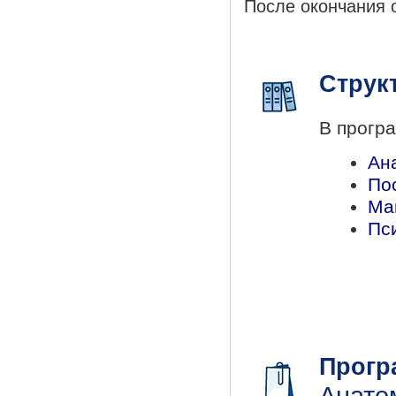
После окончания 
Струк
В прогр
Ан
По
Ма
Пс
Прогр
Анато