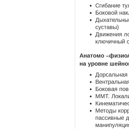
Сгибание т
Боковой нак
Дыхательны
суставы)
Движения ло
ключичный с
Анатомо –физиол
на уровне шейно
Дорсальная 
Вентральная
Боковая пов
ММТ. Локали
Кинематичес
Методы корр
пассивные д
манипуляци