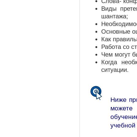
Слова- конф
Виды прете
шантажа;
Необходимос
Основные ош
Как правиль
Работа со с
Чем могут б
Когда необ
ситуации.
Ниже пр
можете 
обучени
учебной 