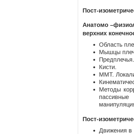
Пост-изометриче
Анатомо –физиол
верхних конечнос
Область пле
Мышцы плеч
Предплечья
Кисти.
ММТ. Локали
Кинематичес
Методы корр
пассивны
манипуляци
Пост-изометриче
Движения в 