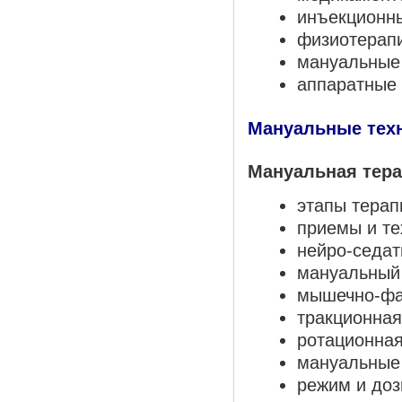
инъекционн
физиотерап
мануальные
аппаратные
Мануальные тех
Мануальная тера
этапы терап
приемы и те
нейро-седат
мануальный
мышечно-фа
тракционная
ротационная
мануальные
режим и доз