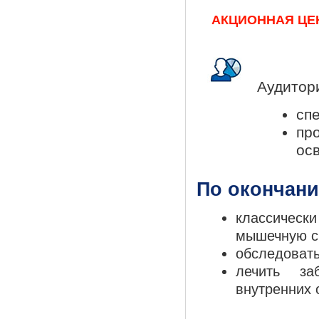
АКЦИОННАЯ ЦЕНА!
Аудитор
сп
пр
ос
По окончани
классическ
мышечную си
обследовать
лечить за
внутренних 