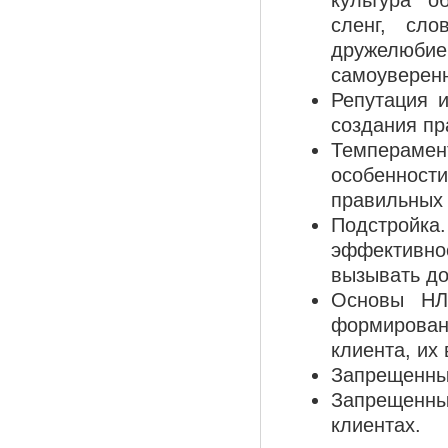
культура о
сленг, сл
дружелюбие
самоуверенн
Репутация и
создания пр
Темперамен
особеннос
правильных 
Подстройка
эффективно
вызывать до
Основы НЛ
формирован
клиента, их
Запрещенны
Запрещенны
клиентах.