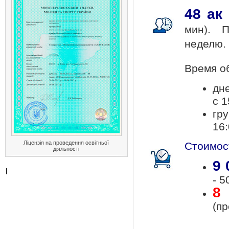
48 ак
мин). П
неделю.
Время об
дне
с 1
гр
16:
Ліцензія на проведення освітньої
Стоимос
діяльності
9 
- 5
8
(пр