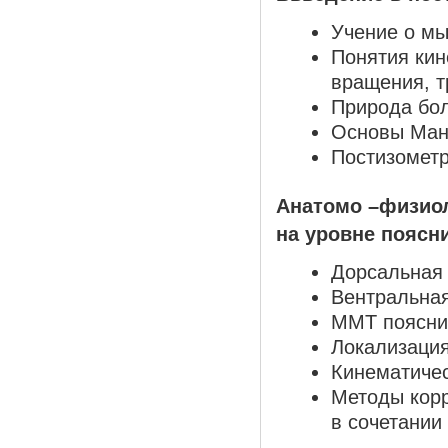
Учение о мы
Понятия кин
вращения, т
Природа бол
Основы Ман
Постизометр
Анатомо –физиол
на уровне поясн
Дорсальная 
Вентральная
ММТ пояснич
Локализация
Кинематичес
Методы корр
в сочетании