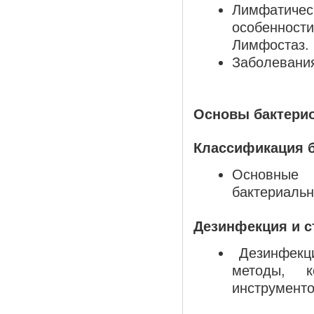
Лимфатичес
особенност
Лимфостаз.
Заболевания
Основы бактерио
Классификация б
Основные 
бактериальн
Дезинфекция и с
Дезинфекци
методы, к
инструменто