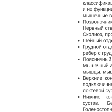
классификац
и их функци
мышечные в
Позвоночник
Нервный ств
Сколиоз, пр
Шейный отде
Грудной отд
ребер с гр
Поясничный 
Мышечный ап
мышцы, мыш
Верхние кон
подключичн
локтевой су
Нижние кон
сустав. Б
Голеностопн