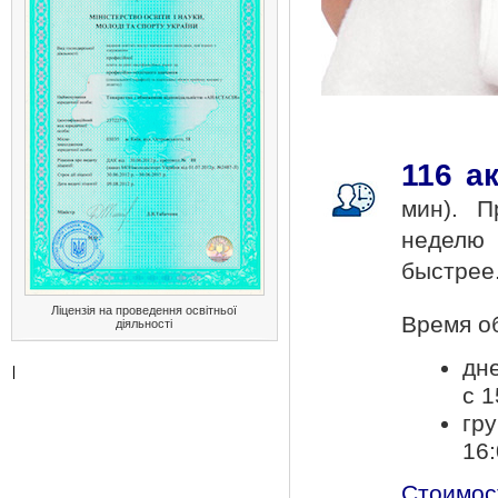
116 а
мин). Пр
неделю 
быстрее
Ліцензія на проведення освітньої
Время об
діяльності
дне
с 1
гр
16:
Стоимост