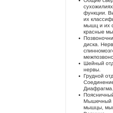
Общие свед
сухожилиях
функции. В
их классиф
мышц и их 
красные мы
Позвоночни
диска. Нер
спинномозг
межпозвоно
Шейный отд
нервы.
Грудной от
Соединение
Диафрагма
Поясничный
Мышечный а
мышцы, мы