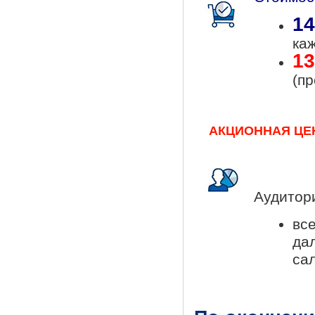
14
ка
13
(пр
АКЦИОННАЯ ЦЕНА!
Аудитор
вс
да
сал