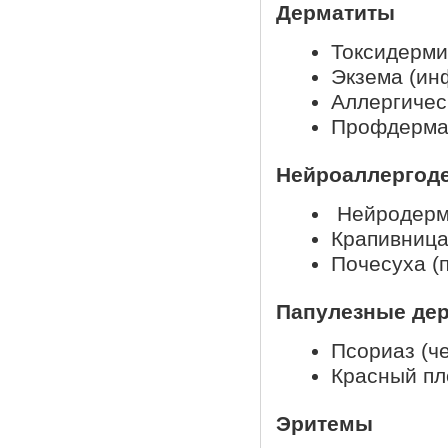
Дерматиты
Токсидерм
Экзема (ин
Аллергичес
Профдерма
Нейроаллергоде
Нейродерми
Крапивница 
Почесуха (
Папулезные де
Псориаз (ч
Красный пл
Эритемы