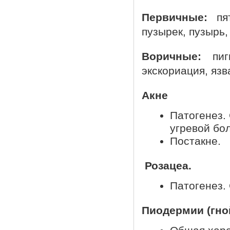
Первичные:
пя
пузырек, пузырь,
Воричные:
пигм
экскориация, язв
Акне
Патогенез.
угревой бо
Постакне.
Розацеа.
Патогенез.
Пиодермии (гно