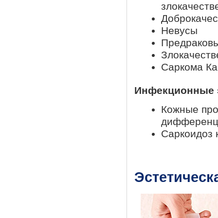
злокачеств
Доброкачес
Невусы
Предраковы
Злокачеств
Саркома К
Инфекционные 
Кожные про
дифференц
Саркоидоз
Эстетическ