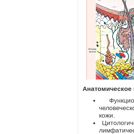
Анатомическое 
Функцион
человечес
кожи.
Цитологиче
лимфатичес