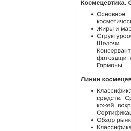
Космецевтика. 
Основное
косметичес
Жиры и мас
Структуроо
Щелочи. С
Консерва
фотозащи
Гормоны. .
Линии космецев
Классифика
средств. С
кожей вокр
Сертификац
Обзор рынк
Классифик