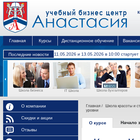
К
Главная
Курсы
Дистанционное обучение
Ваканси
11.05.2026 и 13.05.2026 в 10:00 cтартуе
Последние новости
Школа бизнеса
Школа бухгалтеров
ы
IT Школа
О компании
Главная
/
Школа красоты и с
уровни
Скидки и акции
Начало 
О курсе
Отзывы