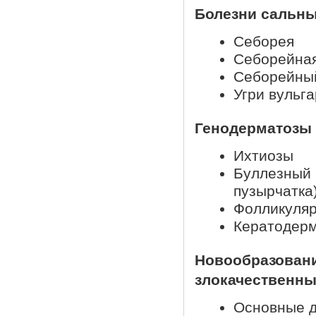
Болезни сальны
Себорея
Себорейная
Себорейны
Угри вульг
Генодерматозы
Ихтиозы
Буллезный 
пузырчатка
Фолликуляр
Кератодер
Новообразовани
злокачественны
Основные д