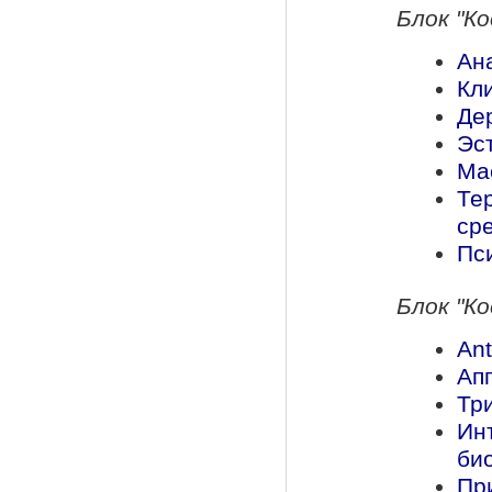
Блок "К
Ан
Кл
Де
Эс
Ма
Те
ср
Пс
Блок "К
Ant
Ап
Тр
Ин
би
Пр