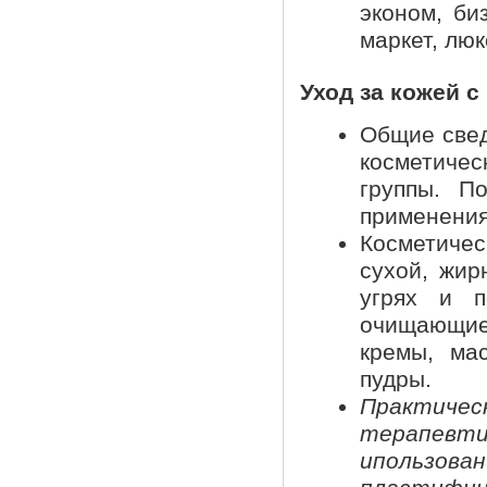
эконом, би
маркет, лю
Уход за кожей 
Общие свед
косметичес
группы. П
применения
Косметиче
сухой, жир
угрях и п
очищающие
кремы, мас
пудры.
Практичес
терапев
ипользова