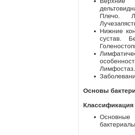
Верхние 
дельтовидн
Плечо. Л
Лучезапяст
Нижние кон
сустав. Б
Голеностоп
Лимфатичес
особенност
Лимфостаз
Заболевани
Основы бактери
Классификация 
Основные 
бактериаль