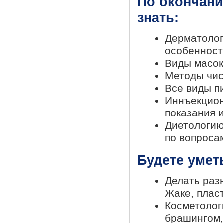
По окончани
знать:
Дерматолог
особенност
Виды масок
Методы чис
Все виды п
Иннъекцион
показания 
Диетологию
по вопроса
Будете умет
Делать раз
Жаке, плас
Косметолог
брашингом,