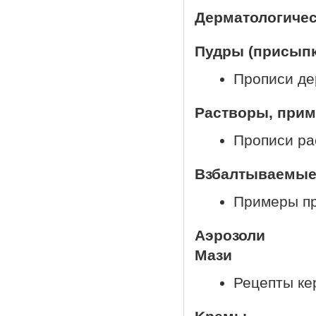
Дерматологиче
Пудры (присыпк
Прописи де
Растворы, при
Прописи ра
Взбалтываемые 
Примеры пр
Аэрозоли
Мази
Рецепты ке