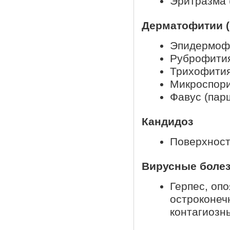
Эритразма 
Дерматофитии (
Эпидермоф
Руброфити
Трихофити
Микроспор
Фавус (пар
Кандидоз
Поверхност
Вирусные болез
Герпес, оп
остроконеч
контагиозн