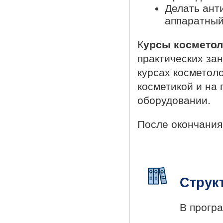
Делать ант
аппаратный
К
урсы косметол
практических за
курсах косметол
косметикой и на
оборудовании.
После окончания
Струк
В прогр