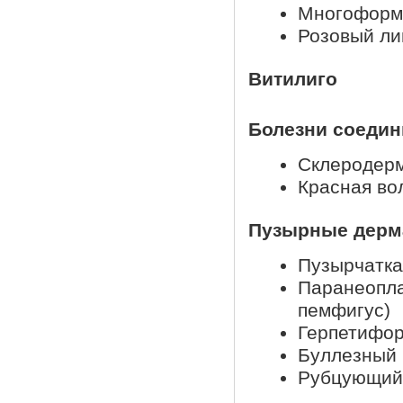
Многоформн
Розовый л
Витилиго
Болезни соедин
Склеродер
Красная во
Пузырные дерм
Пузырчатка
Паранеопла
пемфигус)
Герпетифо
Буллезный
Рубцующий