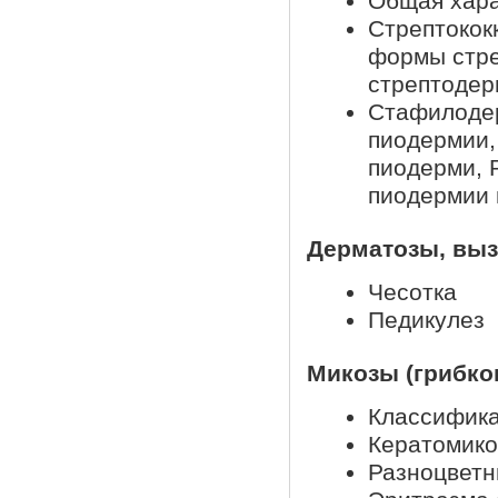
Общая хара
Стрептокок
формы стр
стрептодер
Стафилоде
пиодермии,
пиодерми, 
пиодермии 
Дерматозы, вы
Чесотка
Педикулез
Микозы (грибко
Классифика
Кератомик
Разноцветн